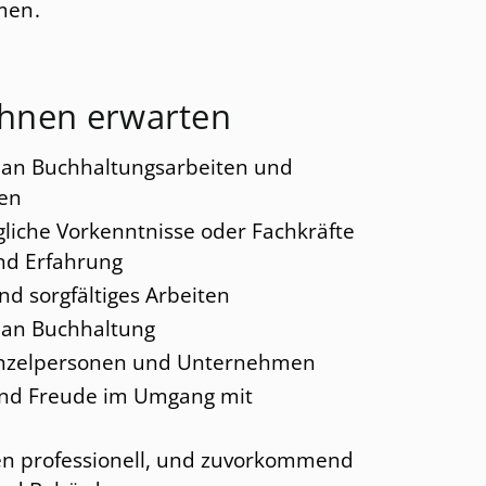
onales Sozialversicherungsrecht
Paris
men.
Kapitalentwicklung bei
Zinseszins
- Erbschaftsteuerrecht
St. Gallen
Mandanten-
icherungsrecht
Straßbourg
Ihnen erwarten
Rundschreiben
Sydney
Nützliche
 an Buchhaltungsarbeiten und
USA
Informationen
gen
Wien
gliche Vorkenntnisse oder Fachkräfte
Soziales Engagement
nd Erfahrung
Funny Corner
nd sorgfältiges Arbeiten
 an Buchhaltung
inzelpersonen und Unternehmen
und Freude im Umgang mit
n professionell, und zuvorkommend