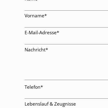
Pflichtfeld
Vorname
*
Pflichtfeld
E-Mail-Adresse
*
Pflichtfeld
Nachricht
*
Pflichtfeld
Telefon
*
Lebenslauf & Zeugnisse