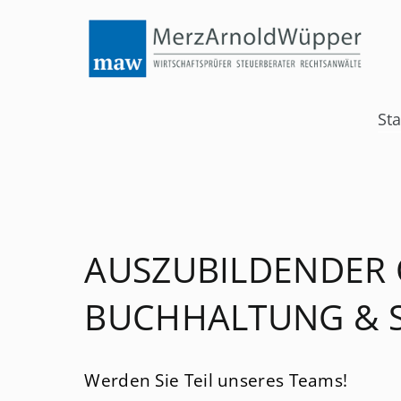
Menü
Start
Wirtschaftsprüfung
Na
Sta
üb
Steuerberatung
Rechtsberatung
News
AUSZUBILDENDER 
Jobs
BUCHHALTUNG & S
Services
Standorte
Werden Sie Teil unseres Teams!