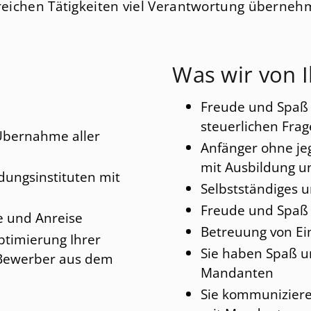
Unternehmensbewertungen
Steuerplanung
Internati
reichen Tätigkeiten viel Verantwortung überneh
Unternehmensberatung
Nachfolgeberatung
Erbrecht 
Treuhandaufgaben
Internationales Sozialvers
Was wir von 
Reorganisation
Freude und Spaß
Sanierung
steuerlichen Fra
 Übernahme aller
Anfänger ohne je
mit Ausbildung u
dungsinstituten mit
Selbstständiges u
Freude und Spaß
 und Anreise
Betreuung von E
ptimierung Ihrer
Sie haben Spaß 
 Bewerber aus dem
Mandanten
Sie kommuniziere