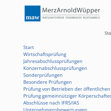
Menü
Start
Wirtschaftsprüfung
Na
Sta
üb
Steuerberatung
Start
Wirtschaftsprüfung
Rechtsberatung
Jahresabschlussprüfungen
News
Konzernabschlussprüfungen
Sonderprüfungen
Jobs
Besondere Prüfungen
Prüfung von Betrieben der öffentliche
Services
Prüfung gemeinnütziger Körperschafte
Abschlüsse nach IFRS/IAS
Standorte
Unternehmensbewertungen