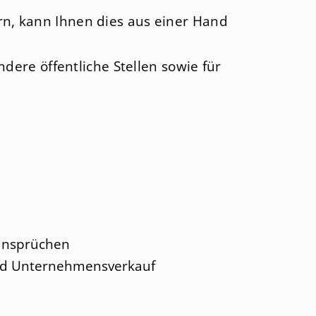
onales Sozialversicherungsrecht
Paris
Kapitalentwicklung bei
rn, kann Ihnen dies aus einer Hand
Zinseszins
- Erbschaftsteuerrecht
St. Gallen
Mandanten-
icherungsrecht
Straßbourg
ndere öffentliche Stellen sowie für
Rundschreiben
Sydney
Nützliche
USA
Informationen
Wien
Soziales Engagement
Funny Corner
ansprüchen
d Unternehmensverkauf