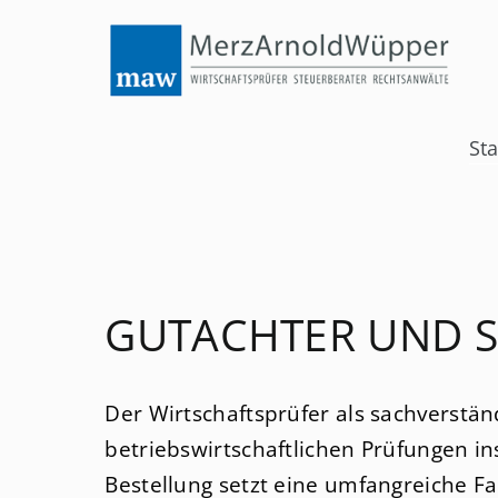
Menü
Steuerberatung
Internationales Steuerrecht
prüfung
Finanz- und Lohnbuchhaltung
Na
Sta
üb
ung
Buchführung und Bilanzierung
tung
Steuererklärungen
Besteuerung von Stiftungen
GUTACHTER UND 
Gutachter und Sachverständiger
Der Wirtschaftsprüfer als sachverstän
Betriebliche Altersversorgung
betriebswirtschaftlichen Prüfungen 
Steuerplanung
Bestellung setzt eine umfangreiche 