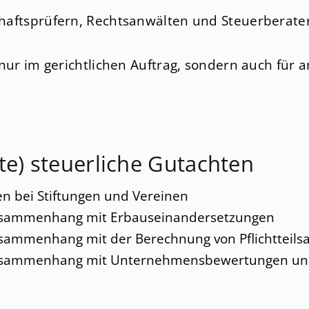
Unternehmensbewertungen
Steuerplanung
Internati
haftsprüfern, Rechtsanwälten und Steuerberate
Unternehmensberatung
Nachfolgeberatung
Erbrecht 
Treuhandaufgaben
Internationales Sozialvers
nur im gerichtlichen Auftrag, sondern auch für a
Reorganisation
Sanierung
te) steuerliche Gutachten
 bei Stiftungen und Vereinen
sammenhang mit Erbauseinandersetzungen
ammenhang mit der Berechnung von Pflichtteils
sammenhang mit Unternehmensbewertungen un