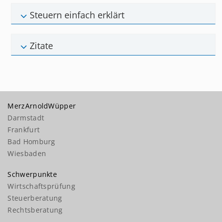
Steuern einfach erklärt
Zitate
MerzArnoldWüpper
Darmstadt
Frankfurt
Bad Homburg
Wiesbaden
Schwerpunkte
Wirtschaftsprüfung
Steuerberatung
Rechtsberatung