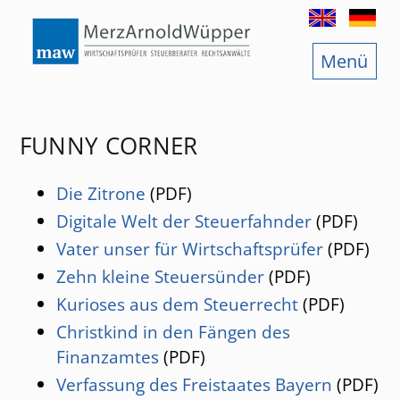
Menü
Services
Steuern selbst berechnen
tsprüfung
Die Gebühren des Steuerberaters
FUNNY CORNER
ratung
Annuitätendarlehen
Die Zitrone
(PDF)
ratung
Barwertberechnung nach Tagen
Digitale Welt der Steuerfahnder
(PDF)
Zinsberechnung nach Tagen
Vater unser für Wirtschaftsprüfer
(PDF)
Zehn kleine Steuersünder
(PDF)
Kapitalentwicklung bei Zinseszins
Kurioses aus dem Steuerrecht
(PDF)
Christkind in den Fängen des
Mandanten-Rundschreiben
Finanzamtes
(PDF)
e
Nützliche Informationen
Verfassung des Freistaates Bayern
(PDF)