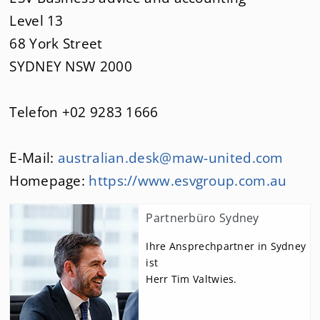
St. Gallen
Level 13
68 York Street
Straßbourg
SYDNEY NSW 2000
Sydney
Telefon +02 9283 1666
USA
E-Mail:
australian.desk@maw-united.com
Wien
Homepage:
https://www.esvgroup.com.au
Partnerbüro Sydney
Ihre Ansprechpartner in Sydney
ist
Herr Tim Valtwies.