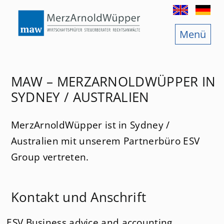
Menü
Standorte
Darmstadt
tsprüfung
Frankfurt/Main
MAW – MERZARNOLDWÜPPER IN
ratung
Bad Homburg
SYDNEY / AUSTRALIEN
ratung
Wiesbaden
MerzArnoldWüpper ist in Sydney /
Bozen
Australien mit unserem Partnerbüro ESV
Group vertreten.
Izmir
London
Kontakt und Anschrift
e
Paris
ESV Business advice and accounting