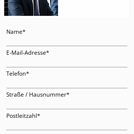
.
Pflichtfeld
Name
*
Pflichtfeld
E-Mail-Adresse
*
Pflichtfeld
Telefon
*
Pflichtfeld
Straße / Hausnummer
*
Pflichtfeld
Postleitzahl
*