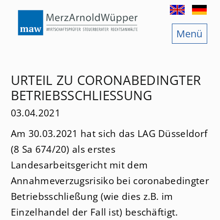
Menü
Start
Wirtschaftsprüfung
URTEIL ZU CORONABEDINGTER
Steuerberatung
BETRIEBSSCHLIESSUNG
Rechtsberatung
03.04.2021
Am 30.03.2021 hat sich das LAG Düsseldorf
News
(8 Sa 674/20) als erstes
Jobs
Landesarbeitsgericht mit dem
Annahmeverzugsrisiko bei coronabedingter
Services
Betriebsschließung (wie dies z.B. im
Standorte
Einzelhandel der Fall ist) beschäftigt.