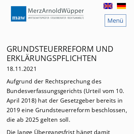
Menü
Start
Wirtschaftsprüfung
GRUNDSTEUERREFORM UND
Steuerberatung
ERKLÄRUNGSPFLICHTEN
Rechtsberatung
18.11.2021
Aufgrund der Rechtsprechung des
News
Bundesverfassungsgerichts (Urteil vom 10.
Jobs
April 2018) hat der Gesetzgeber bereits in
2019 eine Grundsteuerreform beschlossen,
Services
die ab 2025 gelten soll.
Standorte
Die lange Übergangsfrist hängt damit